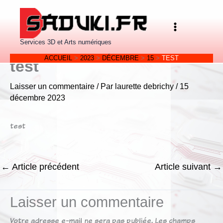
Aller
au
contenu
Services 3D et Arts numériques
ACCUEIL
2023
DÉCEMBRE
15
TEST
test
Laisser un commentaire
/ Par
laurette debrichy
/
15
décembre 2023
test
←
Article précédent
Article suivant
→
Laisser un commentaire
Votre adresse e-mail ne sera pas publiée.
Les champs